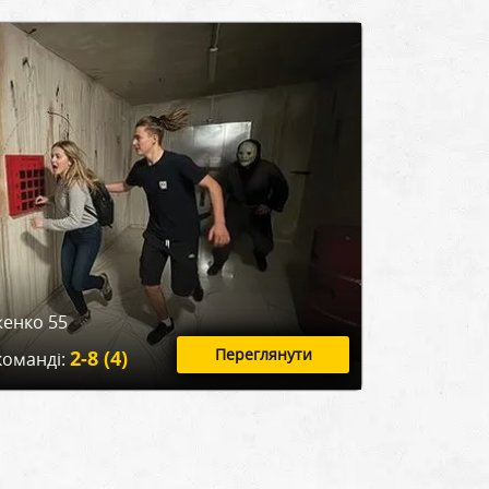
женко 55
Переглянути
2-8 (4)
команді: